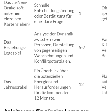
Das Ja/Nein-
Schnelle
Orakel (oft
Dire
Entscheidungsfindung
mit einem
1
spezi
oder Bestätigung für
einzelnen
gefas
eine klare Frage.
Kartenziehen)
Analyse der Dynamik
zwischen zwei
Part
Das
Personen, Darstellung
Kläru
Beziehungs-
5-7
von gegenseitigen
Vers
Legespiel
Wahrnehmungen und
Bezi
Konfliktpotenzialen.
Ein Überblick über
die potenziellen
Plan
Das
Energien und
auf 
12
Jahresorakel
Herausforderungen
Vers
für die kommenden
Jahr
12 Monate.