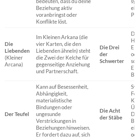
bedeuten, dass du deine
sym
Beziehung aktiv
ein
voranbringst oder
Par
Konflikte löst.
Die
Im Kleinen Arkana (die
Her
Die
vier Karten, die den
Die Drei
Ent
Liebenden
Liebenden ähneln) steht
der
ode
(Kleiner
die Zwei der Kelche für
Schwerter
sch
Arcana)
gegenseitige Anziehung
Erf
und Partnerschaft.
Bez
Kann auf Besessenheit,
Sym
Abhängigkeit,
For
materialistische
Kom
Bindungen oder
Übe
Die Acht
Der Teufel
ungesunde
Dis
der Stäbe
Verstrickungen in
Bez
Beziehungen hinweisen.
ein
Er fordert dazu auf, sich
ode