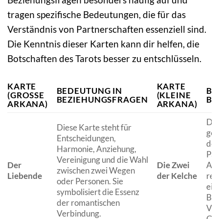
tragen spezifische Bedeutungen, die für das
Verständnis von Partnerschaften essenziell sind.
Die Kenntnis dieser Karten kann dir helfen, die
Botschaften des Tarots besser zu entschlüsseln.
KARTE
KARTE
BEDEUTUNG IN
BE
(GROSSE A
(KLEINE
BEZIEHUNGSFRAGEN
BE
RKANA)
ARKANA)
Die
Diese Karte steht für
geg
Entscheidungen,
der
Harmonie, Anziehung,
Par
Vereinigung und die Wahl
Der
Die Zwei
Aus
zwischen zwei Wegen
Liebende
der Kelche
rep
oder Personen. Sie
ein
symbolisiert die Essenz
Bez
der romantischen
Ver
Verbindung.
Gef