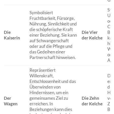
Ste
Symbolisiert
Unz
Fruchtbarkeit, Fürsorge,
ode
Nährung, Sinnlichkeit und
Cha
die schöpferische Kraft
Die
Die Vier
Bez
einer Beziehung. Sie kann
Kaiserin
der Kelche
kan
auf Schwangerschaft
hin
oder auf die Pflege und
Wer
das Gedeihen einer
ode
Partnerschaft hinweisen.
Ang
Repräsentiert
Willenskraft,
Die
Entschlossenheit und das
emo
Überwinden von
des
Hindernissen, um ein
Har
Der
gemeinsames Ziel zu
Die Zehn
vol
Wagen
erreichen. In
der Kelche
Zuf
Beziehungen kann dies
Bez