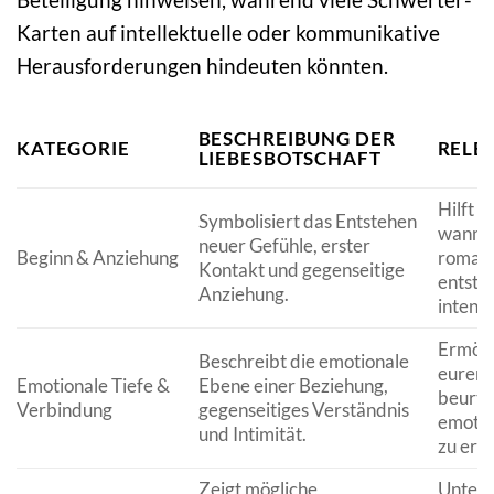
Karten auf intellektuelle oder kommunikative
Herausforderungen hindeuten könnten.
BESCHREIBUNG DER
KATEGORIE
RELE
LIEBESBOTSCHAFT
Hilft d
Symbolisiert das Entstehen
wann e
neuer Gefühle, erster
Beginn & Anziehung
romant
Kontakt und gegenseitige
entsteh
Anziehung.
intensi
Ermögli
Beschreibt die emotionale
eurer 
Emotionale Tiefe &
Ebene einer Beziehung,
beurte
Verbindung
gegenseitiges Verständnis
emotio
und Intimität.
zu erk
Zeigt mögliche
Unterst