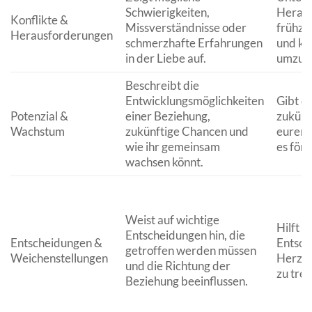
Schwierigkeiten,
Herau
Konflikte &
Missverständnisse oder
frühze
Herausforderungen
schmerzhafte Erfahrungen
und ko
in der Liebe auf.
umzug
Beschreibt die
Entwicklungsmöglichkeiten
Gibt di
Potenzial &
einer Beziehung,
zukünf
Wachstum
zukünftige Chancen und
eurer 
wie ihr gemeinsam
es förd
wachsen könnt.
Weist auf wichtige
Hilft d
Entscheidungen hin, die
Entscheidungen &
Entsch
getroffen werden müssen
Weichenstellungen
Herzen
und die Richtung der
zu tref
Beziehung beeinflussen.