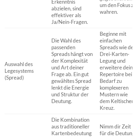
Erkenntnis
um den Fokus zu
abzielen, sind
wahren.
effektiver als
Ja/Nein-Fragen.
Beginne mit
Die Wahl des
einfachen
passenden
Spreads wie der
Spreads hängt von
Drei-Karten-
der Komplexität
Legung und
Auswahl des
und Art deiner
erweitere dein
Legesystems
Frage ab. Ein gut
Repertoire bei
(Spread)
gewähltes Spread
Bedarf zu
lenkt die Energie
komplexeren
und Struktur der
Mustern wie
Deutung.
dem Keltischen
Kreuz.
Die Kombination
aus traditioneller
Nimm dir Zeit
Kartenbedeutung
für die Deutung