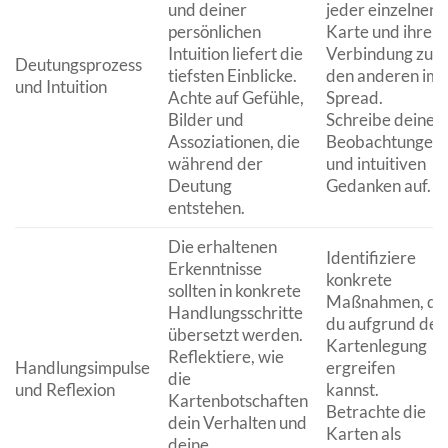
und deiner
jeder einzelnen
persönlichen
Karte und ihrer
Intuition liefert die
Verbindung zu
Deutungsprozess
tiefsten Einblicke.
den anderen im
und Intuition
Achte auf Gefühle,
Spread.
Bilder und
Schreibe deine
Assoziationen, die
Beobachtungen
während der
und intuitiven
Deutung
Gedanken auf.
entstehen.
Die erhaltenen
Identifiziere
Erkenntnisse
konkrete
sollten in konkrete
Maßnahmen, di
Handlungsschritte
du aufgrund der
übersetzt werden.
Kartenlegung
Reflektiere, wie
Handlungsimpulse
ergreifen
die
und Reflexion
kannst.
Kartenbotschaften
Betrachte die
dein Verhalten und
Karten als
deine