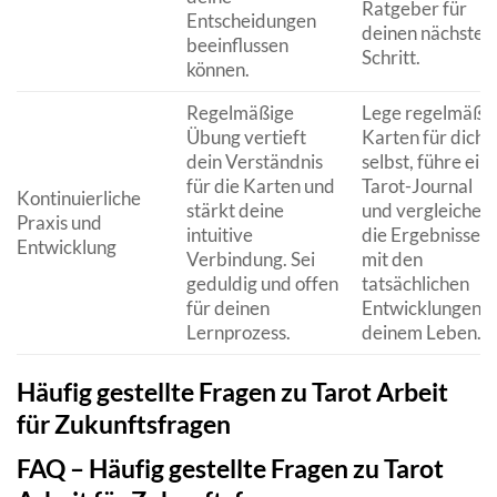
Ratgeber für
Entscheidungen
deinen nächsten
beeinflussen
Schritt.
können.
Regelmäßige
Lege regelmäßi
Übung vertieft
Karten für dich
dein Verständnis
selbst, führe ein
für die Karten und
Tarot-Journal
Kontinuierliche
stärkt deine
und vergleiche
Praxis und
intuitive
die Ergebnisse
Entwicklung
Verbindung. Sei
mit den
geduldig und offen
tatsächlichen
für deinen
Entwicklungen i
Lernprozess.
deinem Leben.
Häufig gestellte Fragen zu Tarot Arbeit
für Zukunftsfragen
FAQ – Häufig gestellte Fragen zu Tarot